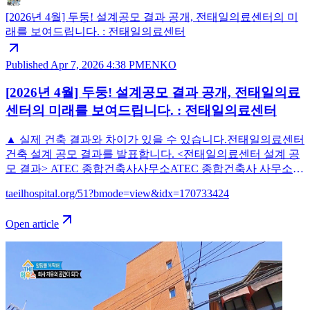
[2026년 4월] 두둥! 설계공모 결과 공개, 전태일의료센터의 미
래를 보여드립니다. : 전태일의료센터
Published
Apr 7, 2026 4:38 PM
EN
KO
[2026년 4월] 두둥! 설계공모 결과 공개, 전태일의료
센터의 미래를 보여드립니다. : 전태일의료센터
▲ 실제 건축 결과와 차이가 있을 수 있습니다.전태일의료센터
건축 설계 공모 결과를 발표합니다. <전태일의료센터 설계 공
모 결과> ATEC 종합건축사사무소ATEC 종합건축사 사무소는
1994년 설립돼 서울시립어린이병원 발달센터(2017), 마포실버
taeilhospital.org/51?bmode=view&idx=170733424
케어센터(2022) 등 의료시설 설계경험을 가진 사무소입니다.
또한 '동아시아 인권과 평화 미술관'(2026년 준공예정), 개포도
Open article
서관(2023) 등의 설계 프로젝트를 진행했습니다. 심사 과제와
심사위원 명단은 본 링크에서 확인할 수 있습니다.😀4월 6일
녹색병원 지하 2층 대강당에서 건립공사 설계 계약식을 진행
했습니다. 이날 계약식에는 녹색병원 임상혁 원장과 전태일의
료센터 사무국 성원, ATEC 종합건축사사무소의 김상길 대표,
김희옥 대표, 어승선 이사가 참여했습니다. 설계 계약은 전태