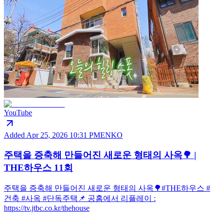
일의료센터 공사의 '첫 삽을 위한 약속' 입니다. 제출된 안을 바
탕으로, 세부적인 설계에 들어가고, 이후 인허가과정까지 1년
여의 시간이 소요됩니다. 짧지 않은 시간이지만, 정확한 설계
를 통해 안정적인 건물을 지을 수 있도록 노력하겠습니다. 설
계 과정도 시민 여러분과 함께 나누겠습니다. 5월 중 건축 설명
회를 통해 후원자여러분께 설계안에 대해 설명하는 시간을 가
지려합니다. 감사합니다.
YouTube
Added
Apr 25, 2026 10:31 PM
EN
KO
주택을 증축해 만들어진 새로운 형태의 사옥🌳 |
THE하우스 11회
주택을 증축해 만들어진 새로운 형태의 사옥🌳#THE하우스 #
건축 #사옥 #단독주택📌 공홈에서 리플레이 :
https://tv.jtbc.co.kr/thehouse