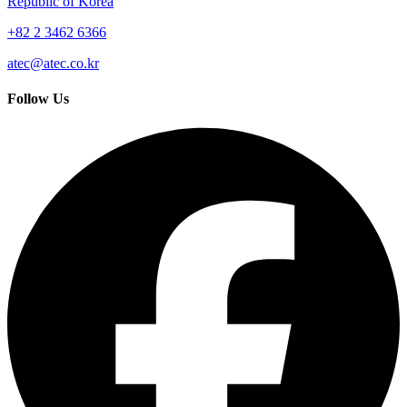
Republic of Korea
+82 2 3462 6366
atec@atec.co.kr
Follow Us